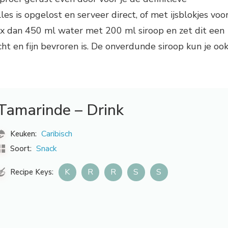
es is opgelost en serveer direct, of met ijsblokjes voo
ix dan 450 ml water met 200 ml siroop en zet dit een
cht en fijn bevroren is. De onverdunde siroop kun je oo
Tamarinde – Drink
Caribisch
Keuken:
Snack
Soort:
K
R
R
S
S
Recipe Keys: