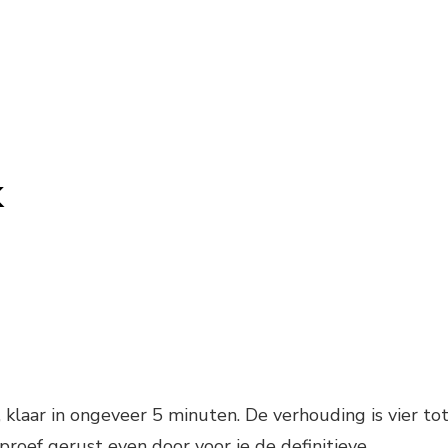
k
laar in ongeveer 5 minuten. De verhouding is vier to
 proef gerust even door voor je de definitieve