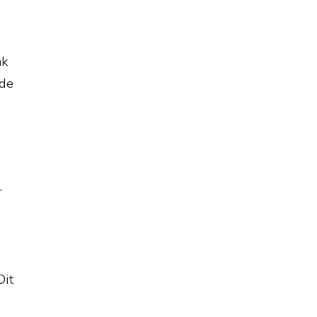
ak
 de
r
Dit