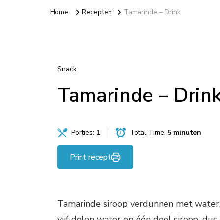
Home
Recepten
Tamarinde – Drink
Snack
Tamarinde – Drin
Porties:
1
Total Time:
5 minuten
Print recept
Tamarinde siroop verdunnen met water, k
vijf delen water op één deel siroop, dus