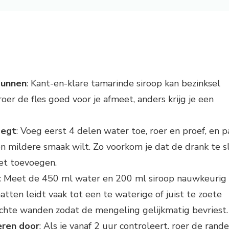
dunnen
: Kant-en-klare tamarinde siroop kan bezinksel
oer de fles goed voor je afmeet, anders krijg je een
oegt
: Voeg eerst 4 delen water toe, roer en proef, en p
een mildere smaak wilt. Zo voorkom je dat de drank te s
et toevoegen.
: Meet de 450 ml water en 200 ml siroop nauwkeurig 
tten leidt vaak tot een te waterige of juist te zoete
echte wanden zodat de mengeling gelijkmatig bevriest.
eren door
: Als je vanaf 2 uur controleert, roer de rand