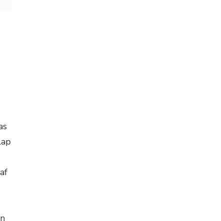
as
lap
af
en