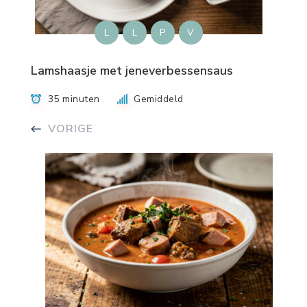
L
L
P
V
Lamshaasje met jeneverbessensaus
35 minuten
Gemiddeld
VORIGE