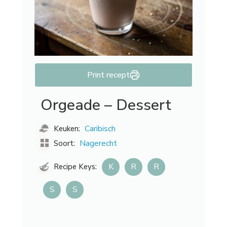
Print recept
Orgeade – Dessert
Caribisch
Keuken:
Nagerecht
Soort:
K
R
R
Recipe Keys:
S
S