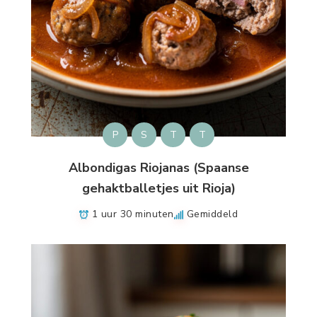
P
S
T
T
Albondigas Riojanas (Spaanse
gehaktballetjes uit Rioja)
1 uur 30 minuten
Gemiddeld