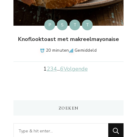
P
S
T
T
Knoflooktoast met makreelmayonaise
20 minuten
Gemiddeld
1
2
3
4
…
6
Volgende
ZOEKEN
Op