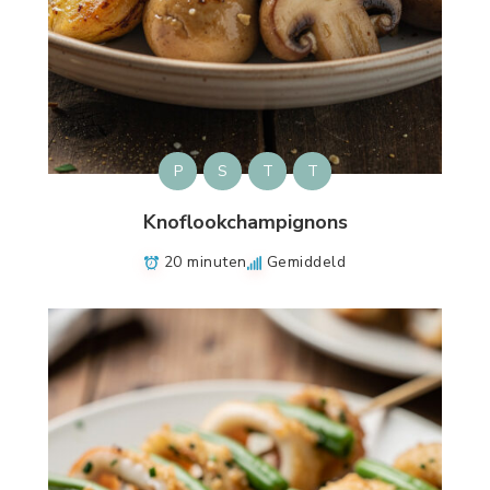
P
S
T
T
Knoflookchampignons
20 minuten
Gemiddeld