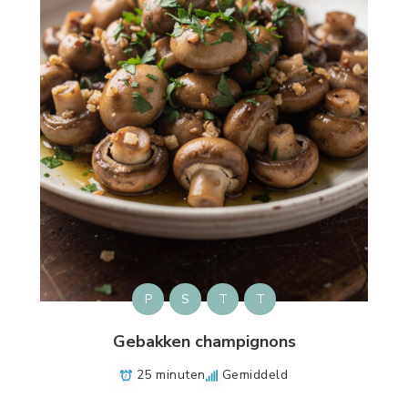
P
S
T
T
Gebakken champignons
25 minuten
Gemiddeld