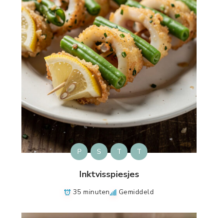
P
S
T
T
Inktvisspiesjes
35 minuten
Gemiddeld