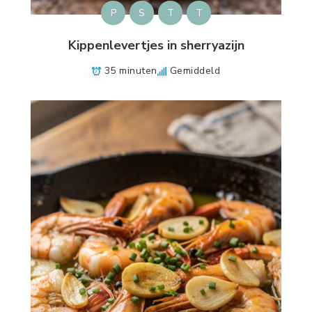
P
S
T
T
Kippenlevertjes in sherryazijn
35 minuten
Gemiddeld