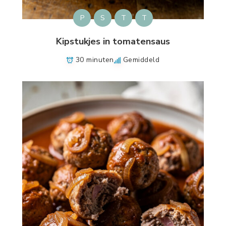
P
S
T
T
Kipstukjes in tomatensaus
30 minuten
Gemiddeld