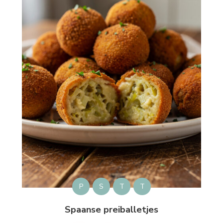
P
S
T
T
Spaanse preiballetjes