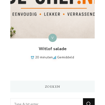
V
Witlof salade
20 minuten
Gemiddeld
ZOEKEN
Op