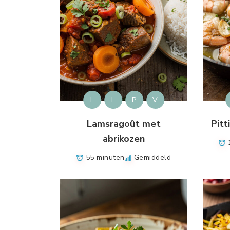
L
L
P
V
Lamsragoût met
Pitt
abrikozen
55 minuten
Gemiddeld