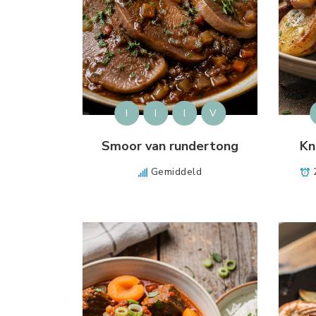
I
I
I
V
Smoor van rundertong
Kn
Gemiddeld