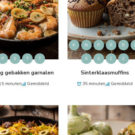
K
N
P
R
R
P
S
T
T
S
S
Z
Z
ig gebakken garnalen
Sinterklaasmuffins
15 minuten
Gemiddeld
35 minuten
Gemiddeld