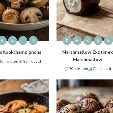
P
S
T
T
K
R
R
S
S
oflookchampignons
Marshmallow Exotime
Marshmallow
20 minuten
Gemiddeld
20 minuten
Gemiddeld