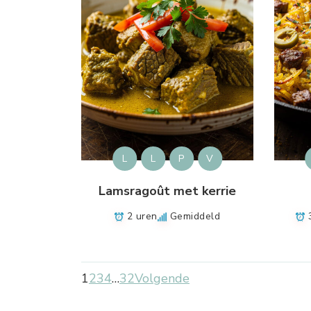
L
L
P
V
Lamsragoût met kerrie
2 uren
Gemiddeld
1
2
3
4
…
32
Volgende