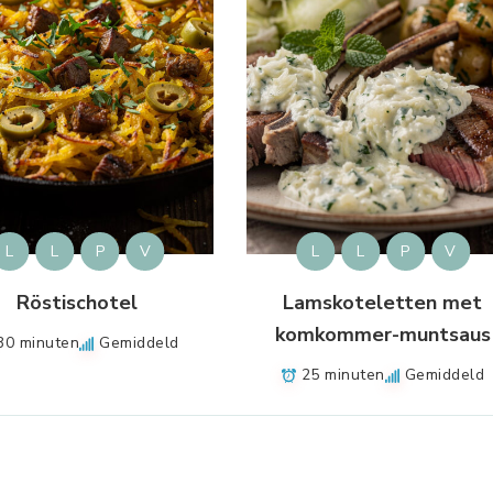
L
L
P
V
L
L
P
V
Röstischotel
Lamskoteletten met
komkommer-muntsaus
30 minuten
Gemiddeld
25 minuten
Gemiddeld