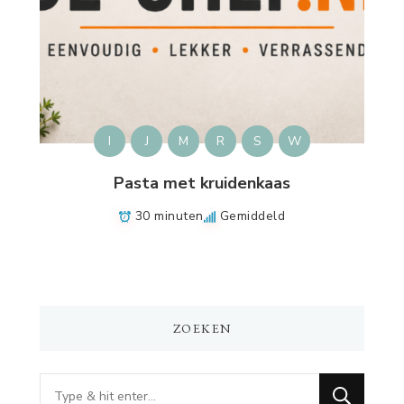
I
J
M
R
S
W
Pasta met kruidenkaas
30 minuten
Gemiddeld
ZOEKEN
Op