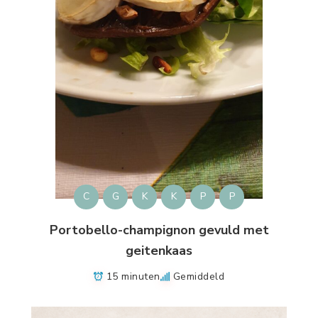
C
G
K
K
P
P
Portobello-champignon gevuld met
geitenkaas
15 minuten
Gemiddeld