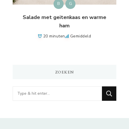
B
G
Salade met geitenkaas en warme
ham
20 minuten
Gemiddeld
ZOEKEN
Op
zoek
naar
iets?