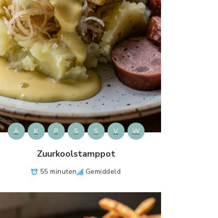
A
K
P
S
S
V
W
Zuurkoolstamppot
55 minuten
Gemiddeld