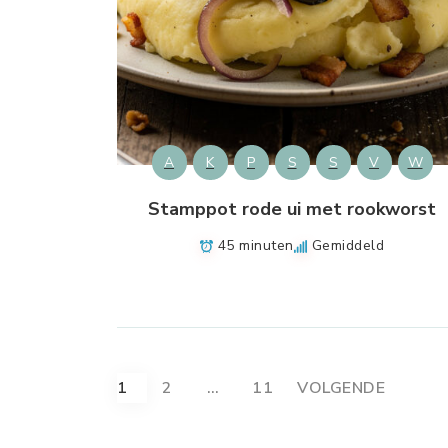
A
K
P
S
S
V
W
Stamppot rode ui met rookworst
45 minuten
Gemiddeld
Berichten
1
2
…
11
VOLGENDE
paginering