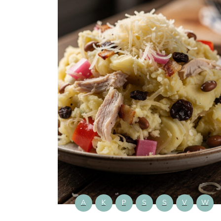
A
K
P
S
S
V
W