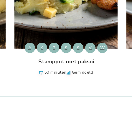
A
K
P
S
S
V
W
Stamppot met paksoi
50 minuten
Gemiddeld