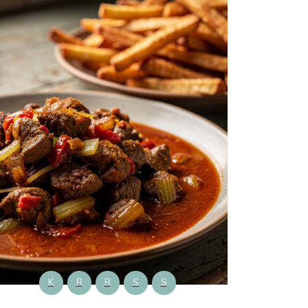
K
R
R
S
S