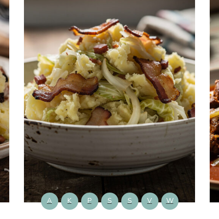
A
K
P
S
S
V
W