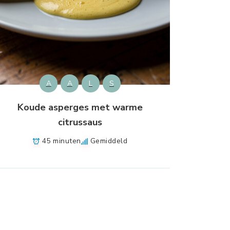
A
A
L
S
Koude asperges met warme
citrussaus
45 minuten
Gemiddeld