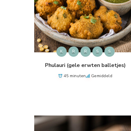
K
R
R
S
S
Phulauri (gele erwten balletjes)
45 minuten
Gemiddeld