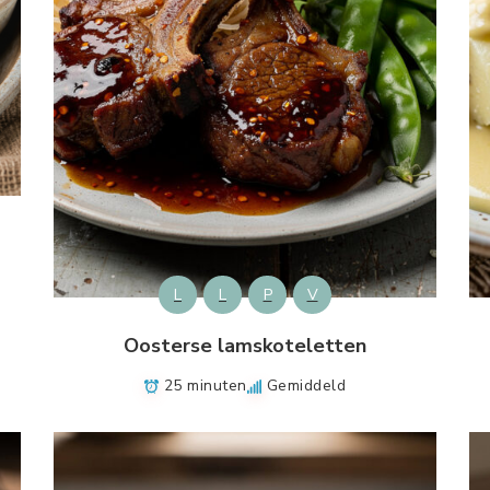
L
L
P
V
Oosterse lamskoteletten
25 minuten
Gemiddeld