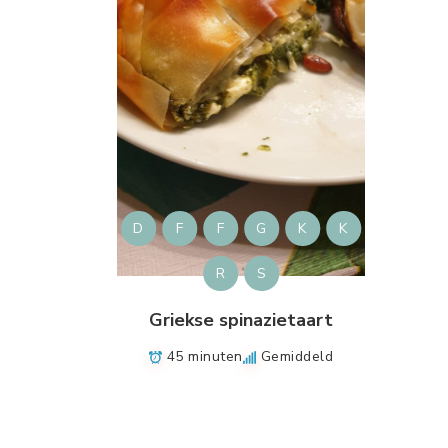
D
F
F
G
K
K
R
S
Griekse spinazietaart
45 minuten
Gemiddeld