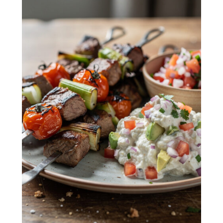
K
R
R
S
S
Chili Con Carne met Masterbeef en
Rijst
1 uur 25 minuten
Gemiddeld