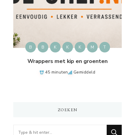
B
B
K
K
K
M
T
Wrappers met kip en groenten
45 minuten
Gemiddeld
ZOEKEN
Op