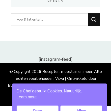
ZOEKEN
Op
zoek
naar
iets?
[instagram-feed]
© Copyright 2026
Recepten, moestuin en meer
. Alle
rechten voorbehouden.
Vilva | Ontwikkeld door
Blossom Themes
. Mogelijk gemaakt door
WordPress
.
De Chef gebruikt Cookies. Natuurlijk.
Learn more
Deny
Allow