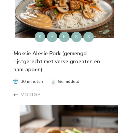
K
R
R
S
S
Moksie Alesie Pork (gemengd
rijstgerecht met verse groenten en
hamlappen)
30 minuten
Gemiddeld
VORIGE