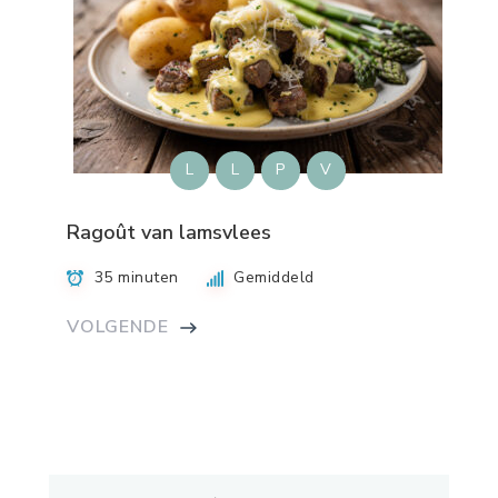
L
L
P
V
Ragoût van lamsvlees
35 minuten
Gemiddeld
VOLGENDE