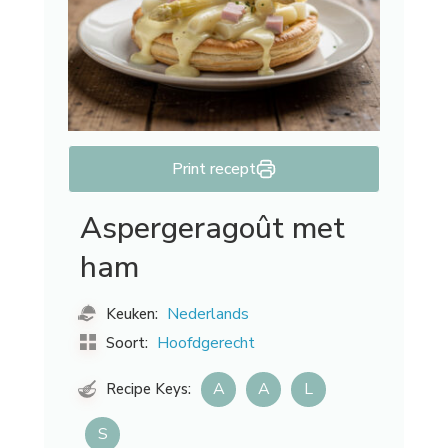
Print recept
Aspergeragoût met
ham
Nederlands
Keuken:
Hoofdgerecht
Soort:
A
A
L
Recipe Keys:
S