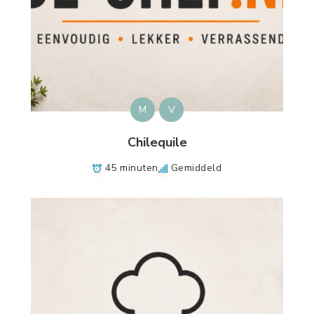
M
V
Chilequile
45 minuten
Gemiddeld