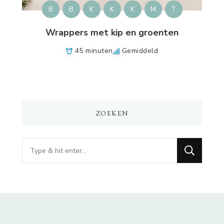
B
B
K
K
K
M
T
Wrappers met kip en groenten
45 minuten
Gemiddeld
ZOEKEN
Op
zoek
naar
iets?