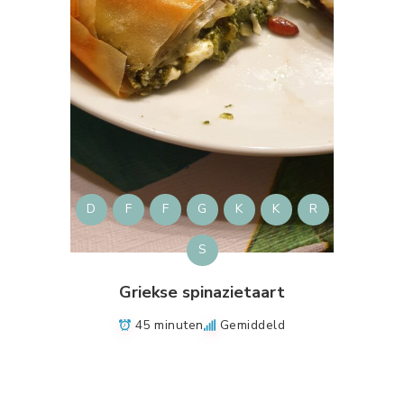
D
F
F
G
K
K
R
S
Griekse spinazietaart
45 minuten
Gemiddeld