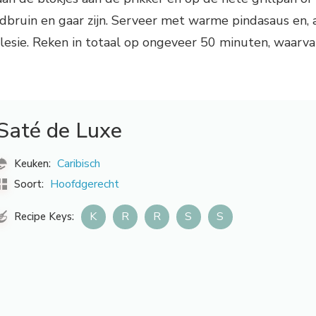
bruin en gaar zijn. Serveer met warme pindasaus en, 
 alesie. Reken in totaal op ongeveer 50 minuten, waarv
Saté de Luxe
Caribisch
Keuken:
Hoofdgerecht
Soort:
K
R
R
S
S
Recipe Keys: