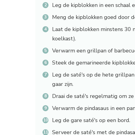
Leg de kipblokken in een schaal e
Meng de kipblokken goed door de
Laat de kipblokken minstens 30 m
koelkast).
Verwarm een grillpan of barbecue
Steek de gemarineerde kipblokken
Leg de saté's op de hete grillpa
gaar zijn.
Draai de saté's regelmatig om ze 
Verwarm de pindasaus in een panne
Leg de gare saté's op een bord.
Serveer de saté's met de pindasa