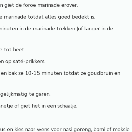
n giet de foroe marinade erover.
 marinade totdat alles goed bedekt is.
inuten in de marinade trekken (of langer in de
 tot heet.
 op saté-prikkers.
n en bak ze 10-15 minuten totdat ze goudbruin en
gelijkmatig te garen.
tje of giet het in een schaalje.
us en kies naar wens voor nasi goreng, bami of moksie