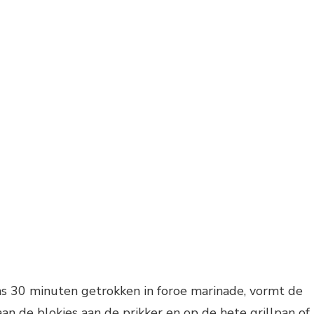
ns 30 minuten getrokken in foroe marinade, vormt de
an de blokjes aan de prikker en op de hete grillpan of