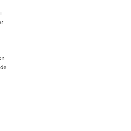
i
ar
on
 de