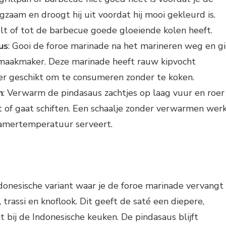
ngzaam en droogt hij uit voordat hij mooi gekleurd is.
lt of tot de barbecue goede gloeiende kolen heeft.
us
: Gooi de foroe marinade na het marineren weg en g
 smaakmaker. Deze marinade heeft rauw kipvocht
r geschikt om te consumeren zonder te koken.
n
: Verwarm de pindasaus zachtjes op laag vuur en roer
dt of gaat schiften. Een schaalje zonder verwarmen wer
 kamertemperatuur serveert.
ndonesische variant waar je de foroe marinade vervangt
trassi en knoflook. Dit geeft de saté een diepere,
 bij de Indonesische keuken. De pindasaus blijft