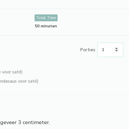
Total Time
50 minuten
Porties
e voor saté)
indasaus voor saté)
ongeveer 3 centimeter.