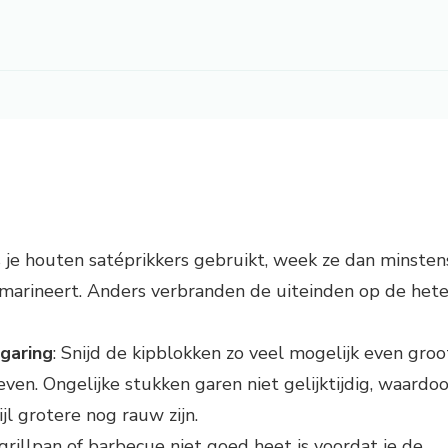
s je houten satéprikkers gebruikt, week ze dan minsten
 marineert. Anders verbranden de uiteinden op de het
 garing
: Snijd de kipblokken zo veel mogelijk even groo
en. Ongelijke stukken garen niet gelijktijdig, waardoo
jl grotere nog rauw zijn.
 grillpan of barbecue niet goed heet is voordat je de