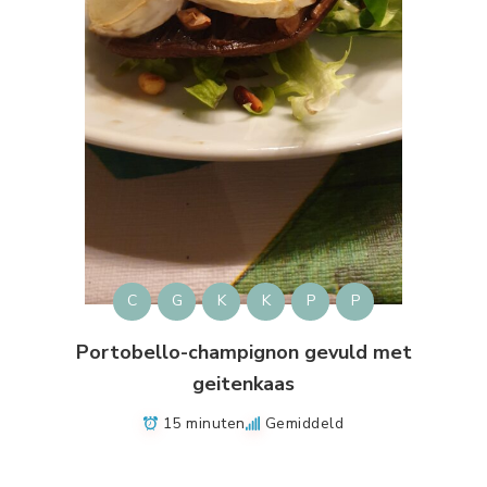
C
G
K
K
P
P
Portobello-champignon gevuld met
geitenkaas
15 minuten
Gemiddeld