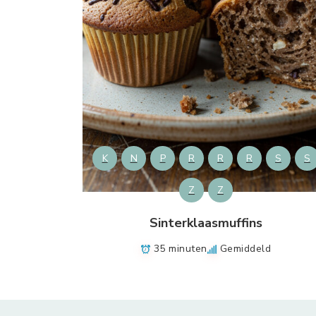
K
N
P
R
R
R
S
S
Z
Z
Sinterklaasmuffins
35 minuten
Gemiddeld