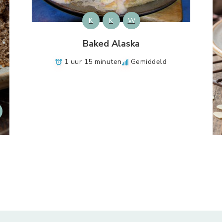
K
K
W
Baked Alaska
1 uur 15 minuten
Gemiddeld