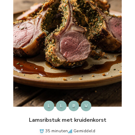
L
L
P
V
Lamsribstuk met kruidenkorst
35 minuten
Gemiddeld