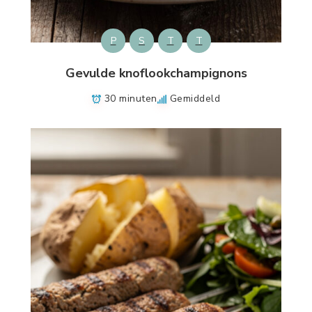
P
S
T
T
Gevulde knoflookchampignons
30 minuten
Gemiddeld