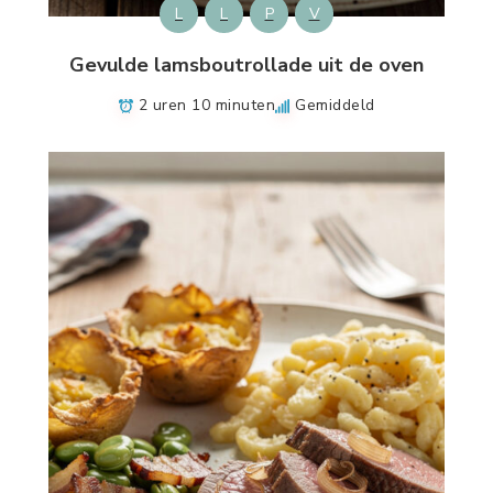
L
L
P
V
Gevulde lamsboutrollade uit de oven
2 uren 10 minuten
Gemiddeld