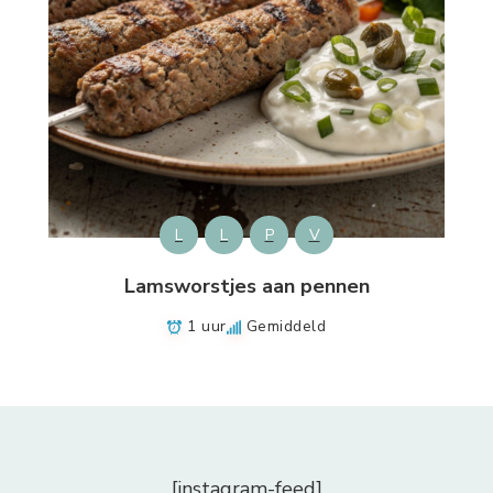
L
L
P
V
Lamsworstjes aan pennen
1 uur
Gemiddeld
[instagram-feed]