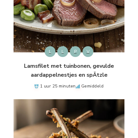
L
L
P
V
Lamsfilet met tuinbonen, gevulde
aardappelnestjes en spÄtzle
1 uur 25 minuten
Gemiddeld