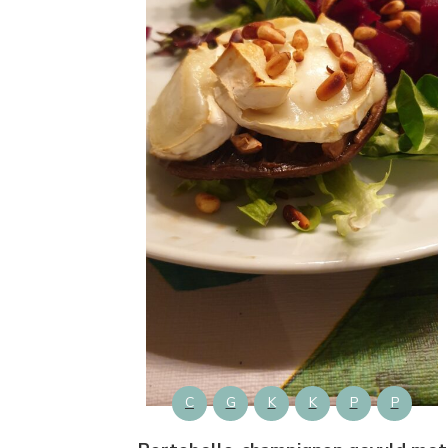
C
G
K
K
P
P