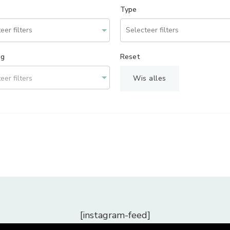
Type
ng
Reset
eer filters
Wis alles
[instagram-feed]