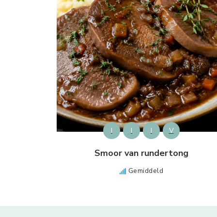
I
I
I
V
Smoor van rundertong
Gemiddeld