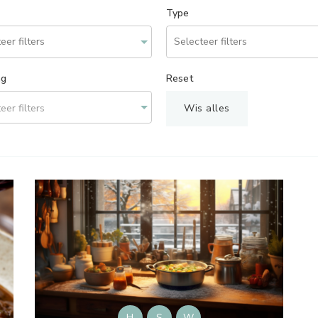
Type
ng
Reset
eer filters
Wis alles
H
S
W