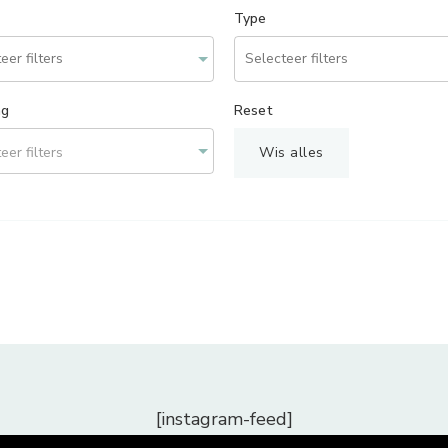
Type
ng
Reset
eer filters
Wis alles
[instagram-feed]