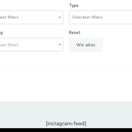
Type
ng
Reset
eer filters
Wis alles
[instagram-feed]