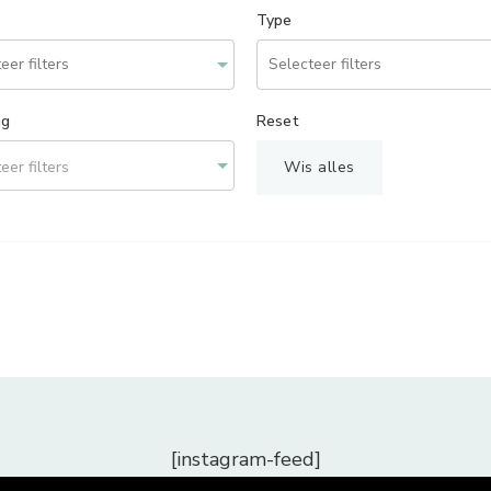
Type
ng
Reset
eer filters
Wis alles
[instagram-feed]