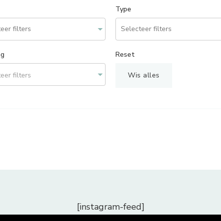
Type
ng
Reset
eer filters
Wis alles
[instagram-feed]