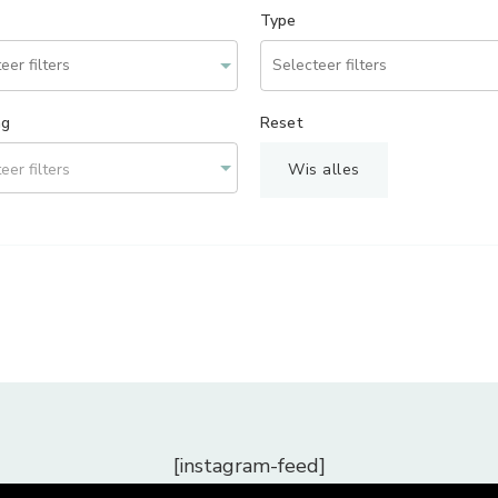
Type
ng
Reset
eer filters
Wis alles
[instagram-feed]