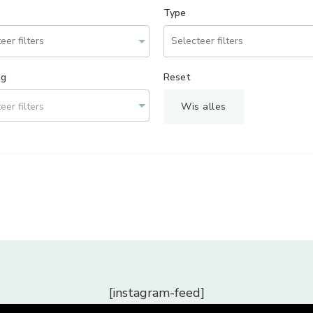
Type
ng
Reset
eer filters
Wis alles
[instagram-feed]