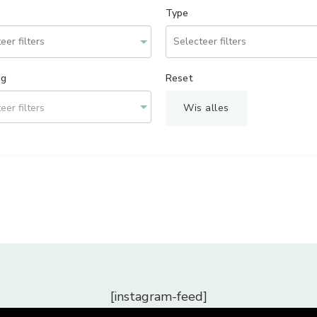
Type
ng
Reset
eer filters
Wis alles
[instagram-feed]