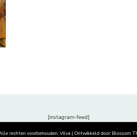
[instagram-feed]
 Alle rechten voorbehouden.
Vilva | Ontwikkeld door
Blossom T