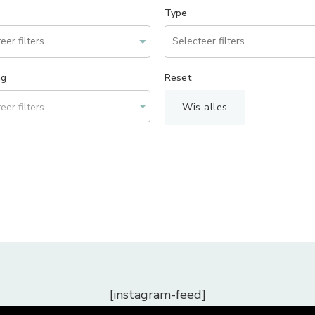
Type
ng
Reset
eer filters
Wis alles
[instagram-feed]